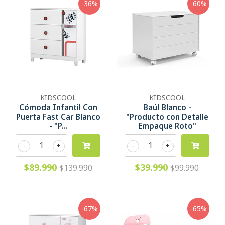
-36%
-60%
KIDSCOOL
KIDSCOOL
Cómoda Infantil Con
Baúl Blanco -
Puerta Fast Car Blanco
"Producto con Detalle
- "P...
Empaque Roto"
-
+
-
+
$89.990
$39.990
$139.990
$99.990
-67%
-65%