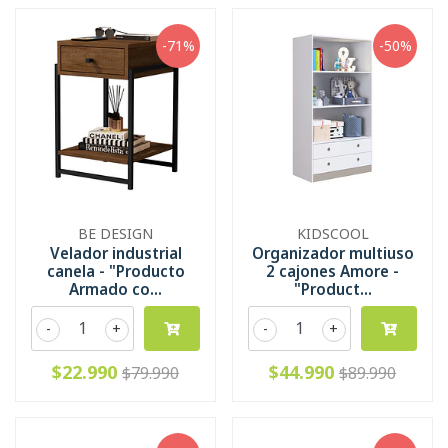
-71%
-50%
BE DESIGN
KIDSCOOL
Velador industrial
Organizador multiuso
canela - "Producto
2 cajones Amore -
Armado co...
"Product...
-
+
-
+
$22.990
$44.990
$79.990
$89.990