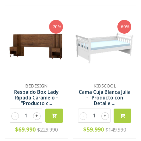
-70%
-60%
BEDESIGN
KIDSCOOL
Respaldo Box Lady
Cama Cuja Blanca Julia
Ripada Caramelo -
- "Producto con
"Producto c...
Detalle ...
-
+
-
+
$69.990
$59.990
$229.990
$149.990