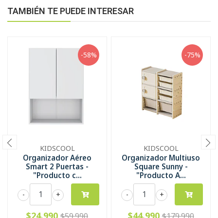
TAMBIÉN TE PUEDE INTERESAR
-58%
-75%
KIDSCOOL
KIDSCOOL
Organizador Aéreo
Organizador Multiuso
Smart 2 Puertas -
Square Sunny -
"Producto c...
"Producto A...
-
+
-
+
$24.990
$44.990
$59.990
$179.990